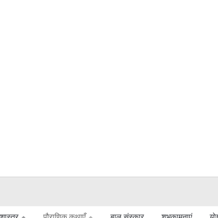
ुशास्त्र
पौराणिक कथाएँ
बाल संस्कार
शुभकामनाएं
यो