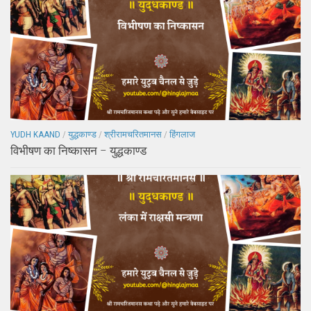
YUDH KAAND
/
युद्धकाण्ड
/
श्रीरामचरितमानस
/
हिंगलाज
विभीषण का निष्कासन – युद्धकाण्ड