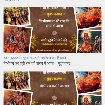
LATEST POSTS
YUDH KAAND
/
युद्धकाण्ड
/
श्रीरामचरितमानस
/
हिंगलाज
विभीषण का श्री राम की शरण में आना – युद्धकाण्ड