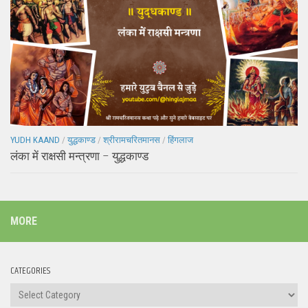
YUDH KAAND
/
युद्धकाण्ड
/
श्रीरामचरितमानस
/
हिंगलाज
लंका में राक्षसी मन्त्रणा – युद्धकाण्ड
MORE
CATEGORIES
Categories