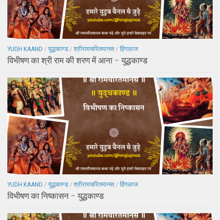
YUDH KAAND
/
युद्धकाण्ड
/
श्रीरामचरितमानस
/
हिंगलाज
विभीषण का श्री राम की शरण में आना – युद्धकाण्ड
YUDH KAAND
/
युद्धकाण्ड
/
श्रीरामचरितमानस
/
हिंगलाज
विभीषण का निष्कासन – युद्धकाण्ड