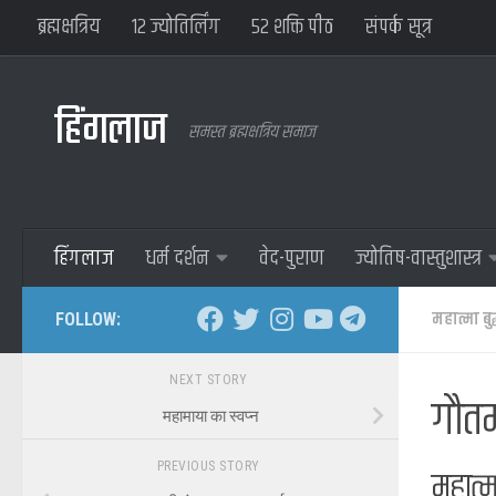
ब्रह्मक्षत्रिय
१२ ज्योतिर्लिंग
५२ शक्ति पीठ
संपर्क सूत्र
हिंगलाज
समस्त ब्रह्मक्षत्रिय समाज
हिंगलाज
धर्म दर्शन
वेद-पुराण
ज्योतिष-वास्तुशास्त्र
महात्मा बुद
FOLLOW:
NEXT STORY
गौतम
महामाया का स्वप्न
PREVIOUS STORY
महात्मा