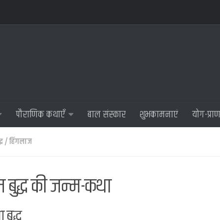
पौराणिक कथाएँ
बाल संस्कार
शुभकामनाएं
योग-प्रा
्ध
/
हिंगलाज
 बुद्ध की जन्म-कथा
 बुद्ध