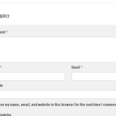
REPLY
ent
*
*
Email
*
te
ve my name, email, and website in this browser for the next time I commen
Captcha