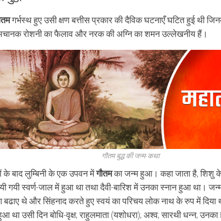
ौतम
गर्भस्थ हुए उसी क्षण बत्तीस प्रकार की दैविक घटनाएँ घटित हुई थी जि
ं अचानक रोशनी का फैलाव और नरक की अग्नि का शमन उल्लेखनीय हैं।
गौतम बुद्ध की जन्म-कथा
 के बाद लुम्बिनी के एक उपवन में
गौतम
का जन्म हुआ। कहा जाता है, शिशु के 
धायी गयी स्वर्ण-जाल में हुआ था तथा दैवी-बारिश में उनका स्नान हुआ था। जन्
ग बढाए थे और सिंहनाद करते हुए स्वयं का परिचय लोक नाथ के रुप में दिय
हुआ था उसी दिन बोधि-वृक्ष; राहुलमाता (यशोधरा); अश्व; सारथी धन्न; उनक