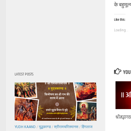
के बहुमूल
Like this:
Loading...
YOU 
LATEST POSTS
श्रीमद्भाग
YUDH KAAND
/
युद्धकाण्ड
/
श्रीरामचरितमानस
/
हिंगलाज