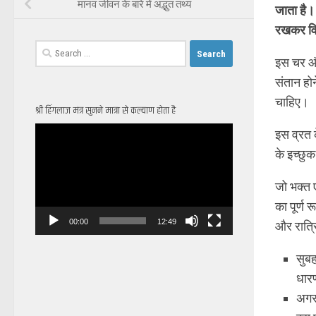
मानव जीवन के बारे में अद्भुत तथ्य
जाता है। 
रखकर विध
Search
इस चर और
for:
संतान होन
चाहिए।
श्री हिंगलाज मंत्र सुनने मात्रा से कल्याण होता है
Video
इस व्रत 
Player
के इच्छु
जो भक्त 
का पूर्ण 
00:00
12:49
और रात्रि
सुबह
धारण
अगर 