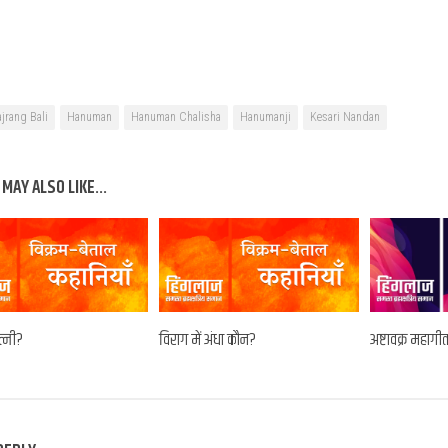
jrang Bali
Hanuman
Hanuman Chalisha
Hanumanji
Kesari Nandan
MAY ALSO LIKE...
्नी?
विराग में अंधा कौन?
अष्टावक्र महागी