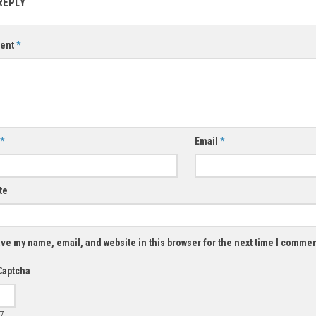
REPLY
ent
*
*
Email
*
te
ve my name, email, and website in this browser for the next time I commen
Captcha
7