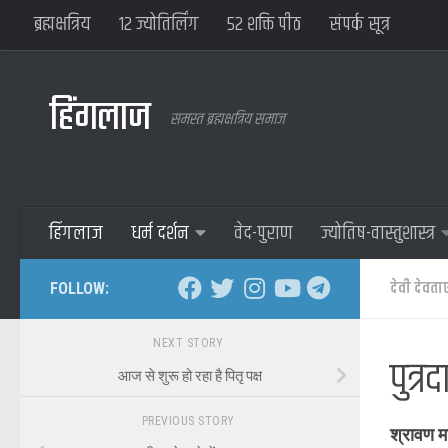
ब्रह्मक्षत्रिय
१२ ज्योतिर्लिंग
५२ शक्ति पीठ
संपर्क सूत्र
हिंगलाज
समस्त ब्रह्मक्षत्रिय समाज
हिंगलाज
धर्म दर्शन
वेद-पुराण
ज्योतिष-वास्तुशास्त्र
देवी देवता
FOLLOW:
NEXT STORY
पुत्
आज से शुरू हो रहा है पितृ पक्ष
PREVIOUS STORY
श्रावण म