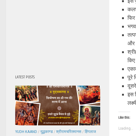
इस प
कलश
फिर
भगवा
तत्प
और 
श्री
किए 
एका
LATEST POSTS
पूरे
दूसर
इस द
लक्ष
Like this:
Loading...
YUDH KAAND
/
युद्धकाण्ड
/
श्रीरामचरितमानस
/
हिंगलाज