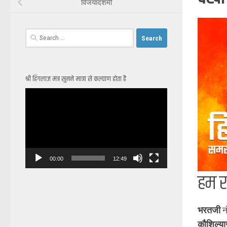
विजयादशमी
Search
for:
श्री हिंगलाज मंत्र सुनने मात्रा से कल्याण होता है
Video
Player
00:00
12:49
हम र
भरतजी
नं
कौशिल्या