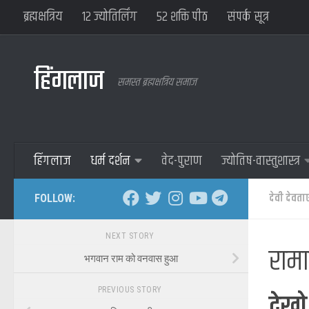
ब्रह्मक्षत्रिय
१२ ज्योतिर्लिंग
५२ शक्ति पीठ
संपर्क सूत्र
हिंगलाज
समस्त ब्रह्मक्षत्रिय समाज
हिंगलाज
धर्म दर्शन
वेद-पुराण
ज्योतिष-वास्तुशास्त्र
देवी देवता
FOLLOW:
NEXT STORY
रामा
भगवान राम को वनवास हुआ
PREVIOUS STORY
देखो