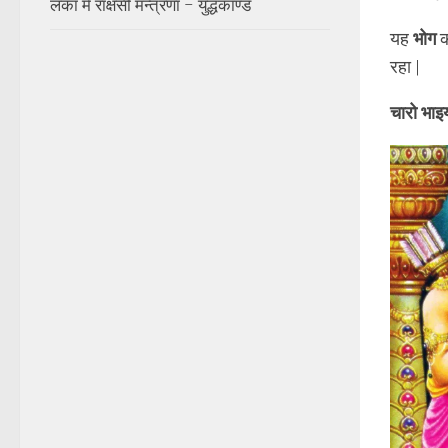
लंका में राक्षसी मन्त्रणा – युद्धकाण्ड
यह
भोग
क
रहा |
चारो भाइ