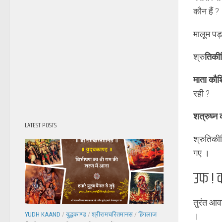
कौन हैं ?
मालूम पड
श्रु
तिकीर
माता कौश
रही ?
शत्रुघ्न क
LATEST POSTS
श्रुतिकीर्
गए ।
उफ ! क
तुरंत आव
YUDH KAAND
/
युद्धकाण्ड
/
श्रीरामचरितमानस
/
हिंगलाज
।