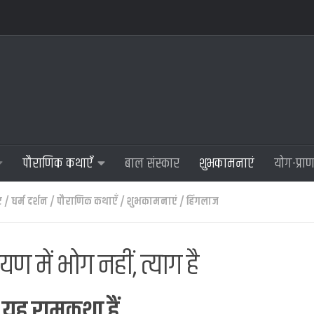
पौराणिक कथाएँ
बाल संस्कार
शुभकामनाएं
योग-प्रा
ए
/
धर्म दर्शन
/
पौराणिक कथाएँ
/
शुभकामनाएं
/
हिंगलाज
यण में भोग नहीं, त्याग है
 यह रामकथा हैं…