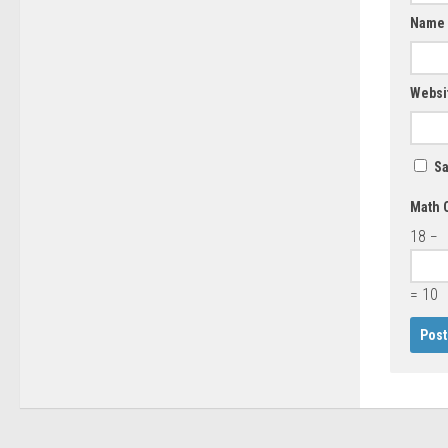
Name
Websi
Sa
Math 
18 −
= 10