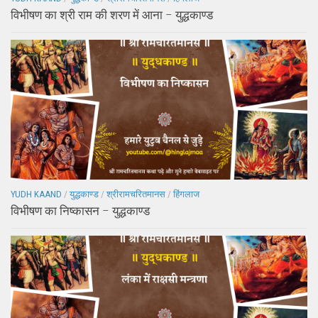
विभीषण का श्री राम की शरण में आना – युद्धकाण्ड
YUDH KAAND
/
युद्धकाण्ड
/
श्रीरामचरितमानस
/
हिंगलाज
विभीषण का निष्कासन – युद्धकाण्ड