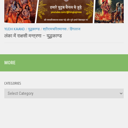
YUDH KAAND
/
युद्धकाण्ड
/
श्रीरामचरितमानस
/
हिंगलाज
लंका में राक्षसी मन्त्रणा – युद्धकाण्ड
MORE
CATEGORIES
Categories