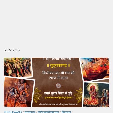
LATEST POSTS
YUDH KAAND
/
युद्धकाण्ड
/
श्रीरामचरितमानस
/
हिंगलाज