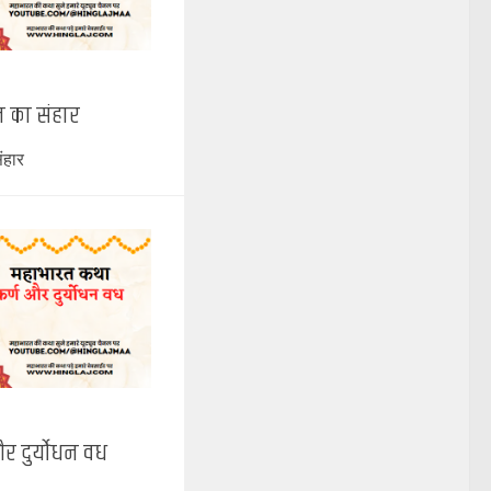
 का संहार
ंहार
र दुर्योधन वध