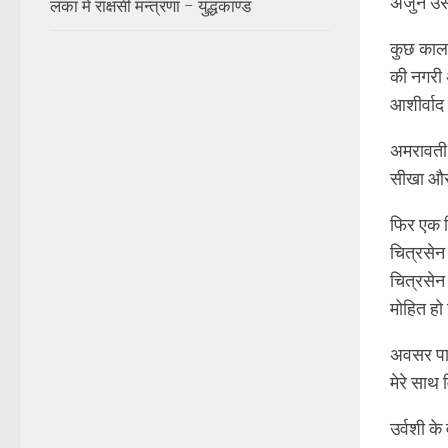
अर्जुन उस
लंका में राक्षसी मन्त्रणा – युद्धकाण्ड
कुछ काल प
की नगरी अ
आशीर्वा
अमरावती म
सीखा और 
फिर एक दि
चित्रसेन
चित्रसेन 
मोहित हो
अवसर पाक
मेरे साथ 
उर्वशी के