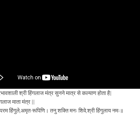
रभावशाली श्री हिंगलाज मंत्र सुनने मात्र से कल्याण होता है|
िंगलाज माता मंत्र ||
 परम हिंगुले,अमृत-रूपिणि। तनु शक्ति मनः शिवे,श्री हिंगुलाय नमः॥