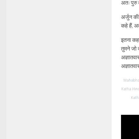
अतः पुरु 
अर्जुन की
कहे हैं, अ
इतना कहकर
तुमने जो 
अज्ञातवा
अज्ञातवास 
Mahabhar
Katha Hind
Kath