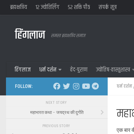
ब्रह्मक्षत्रिय
१२ ज्योतिर्लिंग
५२ शक्ति पीठ
संपर्क सूत्र
हिंगलाज
समस्त ब्रह्मक्षत्रिय समाज
हिंगलाज
धर्म दर्शन
वेद-पुराण
ज्योतिष-वास्तुशास्त्र
धर्म दर्शन
FOLLOW:
NEXT STORY
महाभा
महाभारत कथा – जयद्रथ की दुर्गति
PREVIOUS STORY
एक बार वी