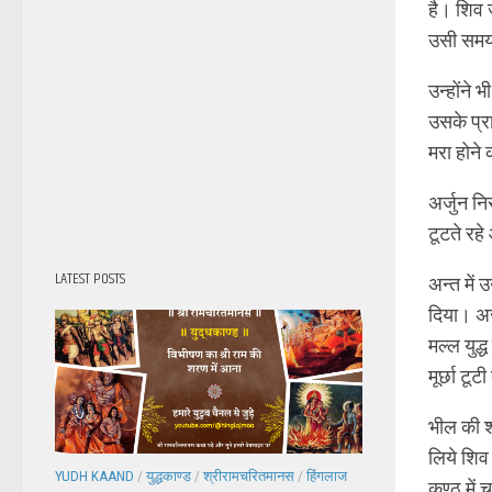
है। शिव 
उसी समय 
उन्होंने
उसके प्र
मरा होने
अर्जुन नि
टूटते रहे
LATEST POSTS
अन्त में
दिया। अर
मल्ल युद्
मूर्छा टूट
भील की शक
लिये शिव 
YUDH KAAND
/
युद्धकाण्ड
/
श्रीरामचरितमानस
/
हिंगलाज
कण्ठ में