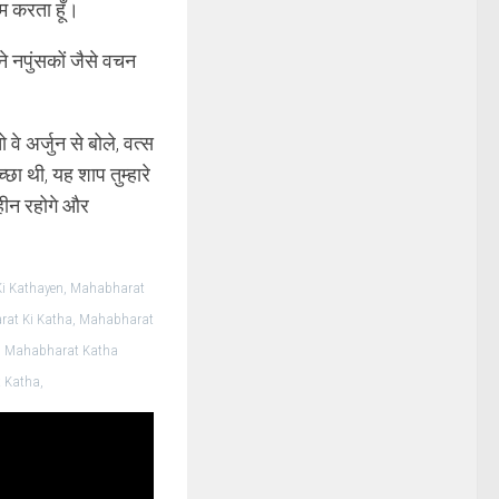
ाम करता हूँ।
मने नपुंसकों जैसे वचन
े अर्जुन से बोले, वत्स
्छा थी, यह शाप तुम्हारे
हीन रहोगे और
i Kathayen, Mahabharat
arat Ki Katha, Mahabharat
l, Mahabharat Katha
 Katha,