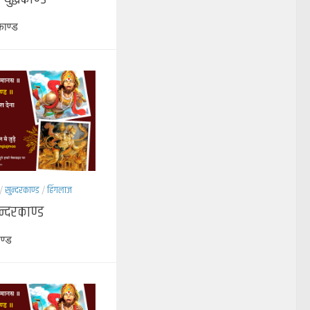
काण्ड
/
सुन्दरकाण्ड
/
हिंगलाज
न्दरकाण्ड
ण्ड