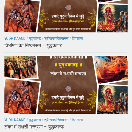
YUDH KAAND
/
युद्धकाण्ड
/
श्रीरामचरितमानस
/
हिंगलाज
विभीषण का निष्कासन – युद्धकाण्ड
YUDH KAAND
/
युद्धकाण्ड
/
श्रीरामचरितमानस
/
हिंगलाज
लंका में राक्षसी मन्त्रणा – युद्धकाण्ड