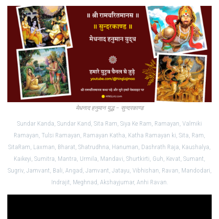
मेधनाद हनुमान युद्ध – सुन्दरकाण्ड
Sundar Kanda, Sundar Kand, Sita Ram, Siya Ke Ram, Ramayan, Valmiki
Ramayan, Tulsi Ramayan, Ramayan Katha, Katha Ramayan ki, Sita, Ram,
SitaRam, Laxman, Bharat, Shatrudhna, Hanuman, Dashrath Raja, Kaushalya,
Kaikeyi, Sumitra, Mantra, Urmila, Mandavi, Shurtkirti, Guh, Kevat, Sumant,
Sugriv, Jamvant, Bali, Angad, Jamvant, Jatayu, Vibhishan, Ravan, Mandodari,
Indrajit, Meghnad, Akshayjumar, Anhi Ravan.