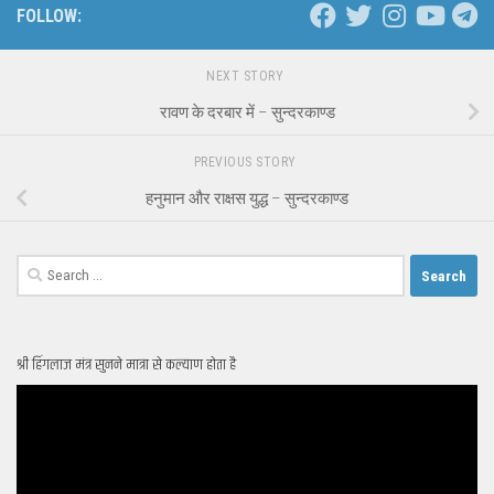
FOLLOW:
NEXT STORY
रावण के दरबार में – सुन्दरकाण्ड
PREVIOUS STORY
हनुमान और राक्षस युद्ध – सुन्दरकाण्ड
Search
for:
श्री हिंगलाज मंत्र सुनने मात्रा से कल्याण होता है
Video
Player