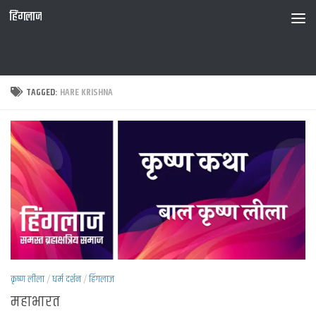
हिंगलाज
TAGGED:
HARE KRISHNA
कृष्ण लीला
/
धर्म दर्शन
/
हिंगलाज
महाभारत