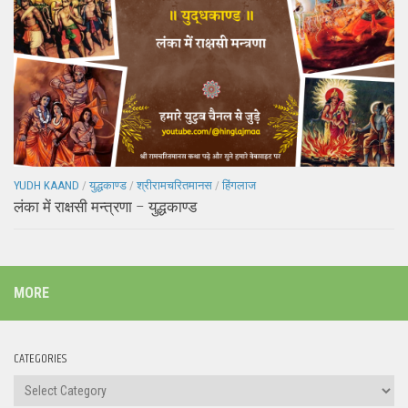
YUDH KAAND
/
युद्धकाण्ड
/
श्रीरामचरितमानस
/
हिंगलाज
लंका में राक्षसी मन्त्रणा – युद्धकाण्ड
MORE
CATEGORIES
Categories