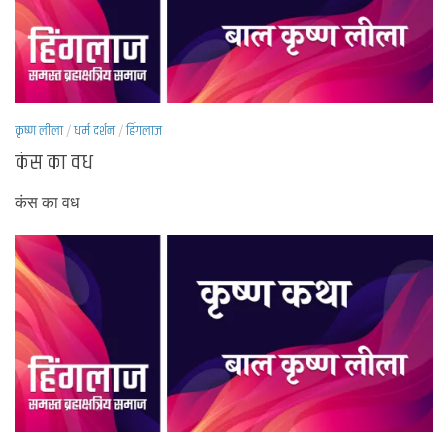
कृष्ण लीला
/
धर्म दर्शन
/
हिंगलाज
कंस का वध
कंस का वध