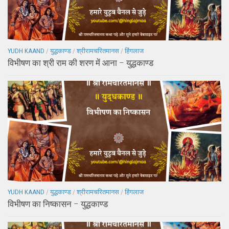
YUDH KAAND
/
युद्धकाण्ड
/
श्रीरामचरितमानस
/
हिंगलाज
विभीषण का श्री राम की शरण में आना – युद्धकाण्ड
YUDH KAAND
/
युद्धकाण्ड
/
श्रीरामचरितमानस
/
हिंगलाज
विभीषण का निष्कासन – युद्धकाण्ड