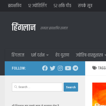
ब्रह्मक्षत्रिय
१२ ज्योतिर्लिंग
५२ शक्ति पीठ
संपर्क सूत्र
हिंगलाज
समस्त ब्रह्मक्षत्रिय समाज
हिंगलाज
धर्म दर्शन
वेद-पुराण
ज्योतिष-वास्तुशास्त्र
TAGG
FOLLOW:
Search
for: