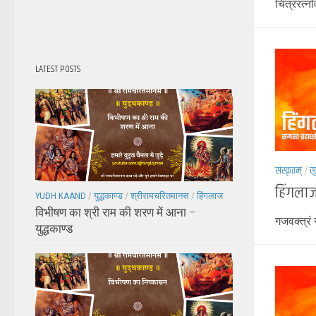
चित्ररत्नव
LATEST POSTS
संस्कृतम्
/
स
हिंगलाज
YUDH KAAND
/
युद्धकाण्ड
/
श्रीरामचरितमानस
/
हिंगलाज
विभीषण का श्री राम की शरण में आना –
गजवक्त्रं 
युद्धकाण्ड