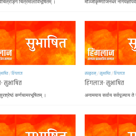
िचित्राङ्गं चित्रमालाविभूषितम् ।
मौञ्जीकृष्णाजिनधरं नागयज्ञोप
ुभाषित
/
हिंगलाज
संस्कृतम्
/
सुभाषित
/
हिंगलाज
- सुभाषित
हिंगलाज- सुभाषित
सुरश्रेष्ठं कर्णचामरभूषितम् ।
अनामयाय सर्वाय सर्वपूज्याय त