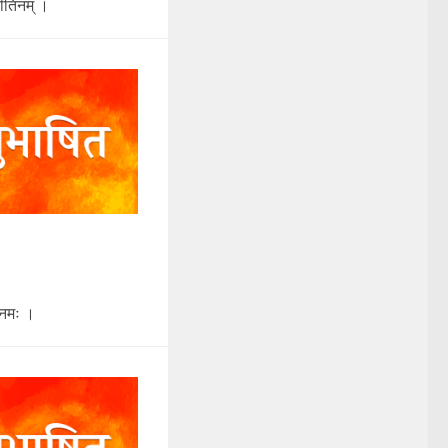
वीतिनम् ।
े नमः ।