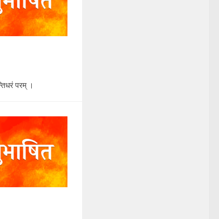
्तिधरं परम् ।