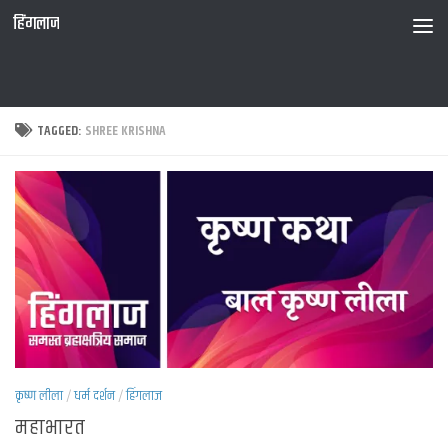
हिंगलाज
TAGGED:
SHREE KRISHNA
कृष्ण लीला
/
धर्म दर्शन
/
हिंगलाज
महाभारत