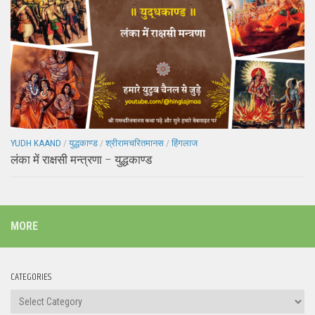
YUDH KAAND
/
युद्धकाण्ड
/
श्रीरामचरितमानस
/
हिंगलाज
लंका में राक्षसी मन्त्रणा – युद्धकाण्ड
MORE
CATEGORIES
Categories