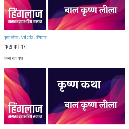
कृष्ण लीला
/
धर्म दर्शन
/
हिंगलाज
कंस का वध
कंस का वध