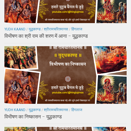
YUDH KAAND
/
युद्धकाण्ड
/
श्रीरामचरितमानस
/
हिंगलाज
विभीषण का श्री राम की शरण में आना – युद्धकाण्ड
YUDH KAAND
/
युद्धकाण्ड
/
श्रीरामचरितमानस
/
हिंगलाज
विभीषण का निष्कासन – युद्धकाण्ड