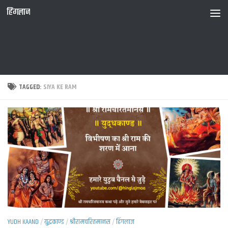
हिंगलाज
TAGGED:
SIYA KE RAM
YUDH KAAND
/
युद्धकाण्ड
/
श्रीरामचरितमानस
/
हिंगलाज