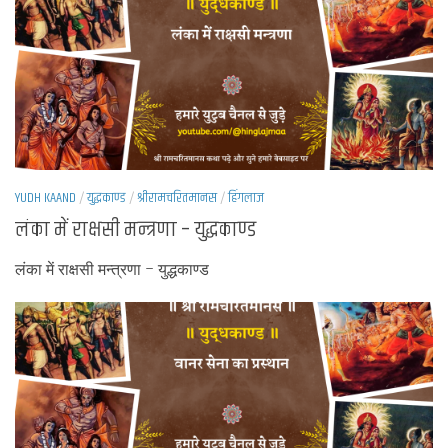
YUDH KAAND
/
युद्धकाण्ड
/
श्रीरामचरितमानस
/
हिंगलाज
लंका में राक्षसी मन्त्रणा – युद्धकाण्ड
लंका में राक्षसी मन्त्रणा – युद्धकाण्ड