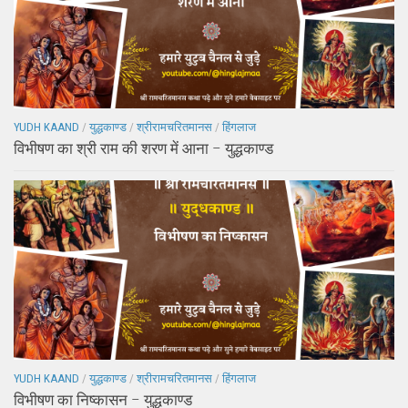
YUDH KAAND
/
युद्धकाण्ड
/
श्रीरामचरितमानस
/
हिंगलाज
विभीषण का श्री राम की शरण में आना – युद्धकाण्ड
YUDH KAAND
/
युद्धकाण्ड
/
श्रीरामचरितमानस
/
हिंगलाज
विभीषण का निष्कासन – युद्धकाण्ड