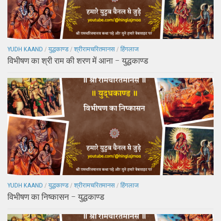
YUDH KAAND
/
युद्धकाण्ड
/
श्रीरामचरितमानस
/
हिंगलाज
विभीषण का श्री राम की शरण में आना – युद्धकाण्ड
YUDH KAAND
/
युद्धकाण्ड
/
श्रीरामचरितमानस
/
हिंगलाज
विभीषण का निष्कासन – युद्धकाण्ड