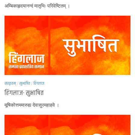
अम्बिकाहृदयानन्दं मातृभिः परिवेष्टितम् ।
संस्कृतम्
/
सुभाषित
/
हिंगलाज
हिंगलाज- सुभाषित
मूषिकोत्तममारुह्य देवासुरमहाहवे ।