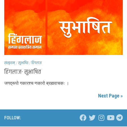
संस्कृतम्
/
सुभाषित
/
हिंगलाज
हिंगलाज- सुभाषित
जगद्रूपो गकारश्च णकारो ब्रह्मवाचकः ।
Next Page »
FOLLOW: