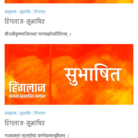
संस्कृतम्
/
सुभाषित
/
हिंगलाज
हिंगलाज- सुभाषित
मौञ्जीकृष्णाजिनधरं नागयज्ञोपवीतिनम् ।
संस्कृतम्
/
सुभाषित
/
हिंगलाज
हिंगलाज- सुभाषित
गजवक्त्रं सुरश्रेष्ठं कर्णचामरभूषितम् ।