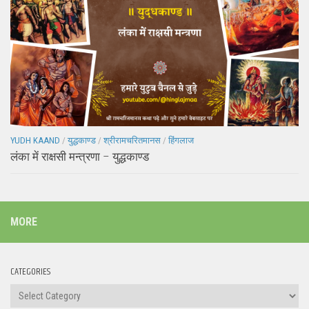
YUDH KAAND
/
युद्धकाण्ड
/
श्रीरामचरितमानस
/
हिंगलाज
लंका में राक्षसी मन्त्रणा – युद्धकाण्ड
MORE
CATEGORIES
Categories