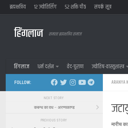
ब्रह्मक्षत्रिय
१२ ज्योतिर्लिंग
५२ शक्ति पीठ
संपर्क सूत्र
हिंगलाज
समस्त ब्रह्मक्षत्रिय समाज
हिंगलाज
धर्म दर्शन
वेद-पुराण
ज्योतिष-वास्तुशास्त्र
ARANYA 
FOLLOW:
NEXT STORY
जटाय
कबन्ध का वध – अरण्यकाण्ड
PREVIOUS STORY
मारीच का