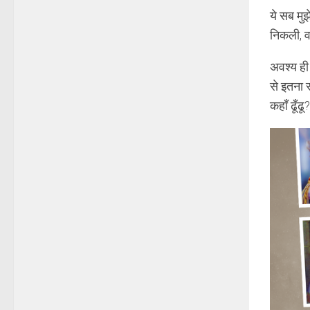
ये सब मु
निकली, व
अवश्य ही
से इतना स
कहाँ ढूँढ