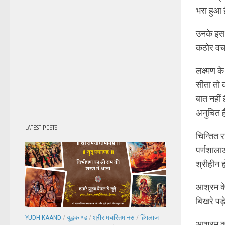
भरा हुआ ह
उनके इस 
कठोर वचन
लक्ष्मण 
सीता तो क
बात नहीं
अनुचित 
LATEST POSTS
चिन्तित र
पर्णशालाओ
श्रीहीन ह
आश्रम के
बिखरे पड़े
YUDH KAAND
/
युद्धकाण्ड
/
श्रीरामचरितमानस
/
हिंगलाज
आश्रम का