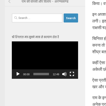
राम की वापसी और विलाप – अरण्यकाण्ड
किया। वन
इन अपशकु
Search
लगी। इतने
for:
राक्षसी 
श्री हिंगलाज मंत्र सुनने मात्रा से कल्याण होता है
चिन्तित हो
Video
करना तो 
Player
शीघ्र बता
कहीं ऐसा 
अकेली छो
00:00
12:49
ऐसा प्रती
खर और दू
राम के इन 
अनेक प्रक