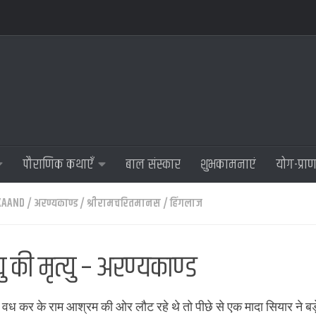
पौराणिक कथाएँ
बाल संस्कार
शुभकामनाएं
योग-प्रा
KAAND
/
अरण्यकाण्ड
/
श्रीरामचरितमानस
/
हिंगलाज
ु की मृत्यु – अरण्यकाण्ड
 वध कर के राम आश्रम की ओर लौट रहे थे तो पीछे से एक मादा सियार ने बड़े 