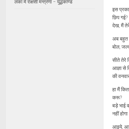
लंका में राक्षसी मन्त्रणा – युद्धकाण्ड
इस प्रकार
छिप गई? य
देख, मैं त
अब बहुत ह
बोल, जल्द
सीते तेरे 
आज्ञा से 
की वनवास
हा मैं कि
करू?
बड़े भाई क
नहीं होग
आइये, आश्