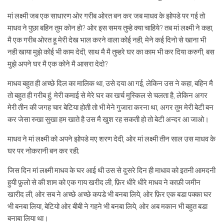
मां लक्ष्मी जब एक साधारण ओर गरीब ओरत बन कर जब माधव के झोपडे पर गई तो
माधव ने पुछा बहिन तुम कोन हो? ओर इस समय तुम्हे क्या चाहिये? तब मां लक्ष्मी ने कहा,
मै एक गरीब ओरत हू मेरी देख भाल करने वाला कोई नही, मेने कई दिनो से खाना भी
नही खाया मुझे कोई भी काम देदॊ, साथ मै मै तुम्हरे घर का काम भी कर दिया करुगी, बस
मुझे अपने घर मै एक कोने मै आसरा देदो?
माधव बहुत ही अच्छे दिल का मालिक था, उसे दया आ गई, लेकिन उस ने कहा, बहिन मै
तो बहुत ही गरीब हुं, मेरी कमाई से मेरे घर का खर्च मुस्किल से चलता है, लेकिन अगर
मेरी तीन की जगह चार बेटिया होती तो भी मेने गुजारा करना था, अगर तुम मेरी बेटी बन
कर जेसा रुखा सुखा हम खाते है उस मै खुश रह सकती हो तो बेटी अन्दर आ जाओ।
माधव ने मां लक्ष्मी को अपने झोपडे मए शरण देदी, ओर मां लक्ष्मी तीन साल उस माधव के
घर पर नोकरानी बन कर रही;
जिस दिन मां लक्ष्मी माधव के घर आई थी उस से दुसरे दिन ही माधाव को इतनी आमदनी
हुयी फ़ुलो से की शाम को एक गाय खरीद ली, फ़िर धीरे धीरे माधव ने काफ़ी जमीन
खारीद ली, ओर सब ने अच्छे अच्छे कपडे भी बनबा लिये, ओर फ़िर एक बडा पक्का घर
भी बनबा लिया, बेटियो ओर बीबी ने गहने भी बनबा लिये, ओर अब मकान भी बहुत बडा
बनाबा लिया था।