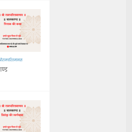
श्रीरामचरितमानस
ण्ड