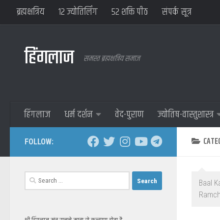
ब्रह्मक्षत्रिय
१२ ज्योतिर्लिंग
५२ शक्ति पीठ
संपर्क सूत्र
हिंगलाज
समस्त ब्रह्मक्षत्रिय समाज
हिंगलाज
धर्म दर्शन
वेद-पुराण
ज्योतिष-वास्तुशास्त्र
CATE
FOLLOW:
Search
Baal K
for:
Ramch