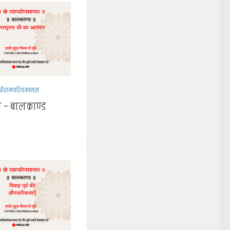
श्रीरामचरितमानस
 – बालकाण्ड