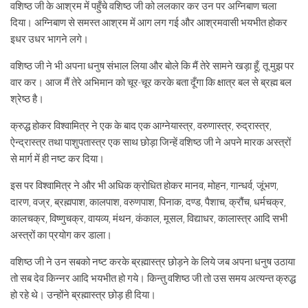
वशिष्ठ जी के आश्रम में पहुँचे वशिष्ठ जी को ललकार कर उन पर अग्निबाण चला
दिया। अग्निबाण से समस्त आश्रम में आग लग गई और आश्रमवासी भयभीत होकर
इधर उधर भागने लगे।
वशिष्ठ जी ने भी अपना धनुष संभाल लिया और बोले कि मैं तेरे सामने खड़ा हूँ, तू मुझ पर
वार कर। आज मैं तेरे अभिमान को चूर-चूर करके बता दूँगा कि क्षात्र बल से ब्रह्म बल
श्रेष्ठ है।
क्रुद्ध होकर विश्वामित्र ने एक के बाद एक आग्नेयास्त्र, वरुणास्त्र, रुद्रास्त्र,
ऐन्द्रास्त्र तथा पाशुपतास्त्र एक साथ छोड़ा जिन्हें वशिष्ठ जी ने अपने मारक अस्त्रों
से मार्ग में ही नष्ट कर दिया।
इस पर विश्वामित्र ने और भी अधिक क्रोधित होकर मानव, मोहन, गान्धर्व, जूंभण,
दारण, वज्र, ब्रह्मपाश, कालपाश, वरुणपाश, पिनाक, दण्ड, पैशाच, क्रौंच, धर्मचक्र,
कालचक्र, विष्णुचक्र, वायव्य, मंथन, कंकाल, मूसल, विद्याधर, कालास्त्र आदि सभी
अस्त्रों का प्रयोग कर डाला।
वशिष्ठ जी ने उन सबको नष्ट करके ब्रह्मास्त्र छोड़ने के लिये जब अपना धनुष उठाया
तो सब देव किन्नर आदि भयभीत हो गये। किन्तु वशिष्ठ जी तो उस समय अत्यन्त क्रुद्ध
हो रहे थे। उन्होंने ब्रह्मास्त्र छोड़ ही दिया।