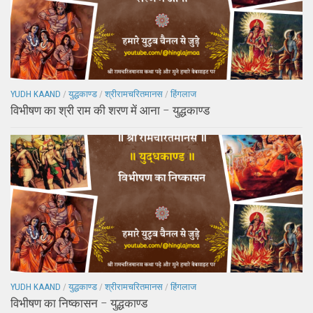
YUDH KAAND
/
युद्धकाण्ड
/
श्रीरामचरितमानस
/
हिंगलाज
विभीषण का श्री राम की शरण में आना – युद्धकाण्ड
YUDH KAAND
/
युद्धकाण्ड
/
श्रीरामचरितमानस
/
हिंगलाज
विभीषण का निष्कासन – युद्धकाण्ड