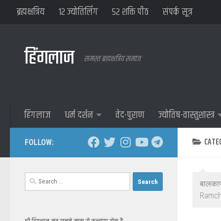
ब्रह्मक्षत्रिय
१२ ज्योतिर्लिंग
५२ शक्ति पीठ
संपर्क सूत्र
हिंगलाज
समस्त ब्रह्मक्षत्रिय समाज
हिंगलाज
धर्म दर्शन
वेद-पुराण
ज्योतिष-वास्तुशास्त्र
CATE
FOLLOW:
Search
बालकाण
for:
Ramcha