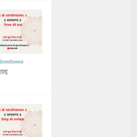
श्रीरामचरितमानस
ण्ड