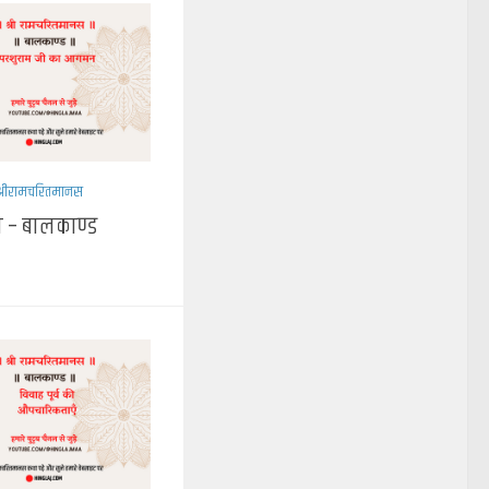
श्रीरामचरितमानस
 – बालकाण्ड