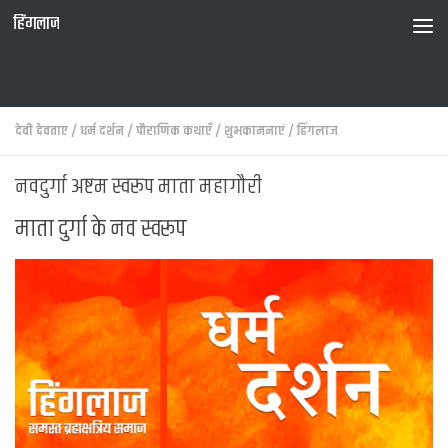
हिंगलाज
देवी देवताए
/
धर्म दर्शन
/
पौराणिक कथाएँ
/
शुभकामनाएं
/
हिंगलाज
नवदुर्गा अष्टम स्वरूप माता महागौरी
माता दुर्गा के नव स्वरूप