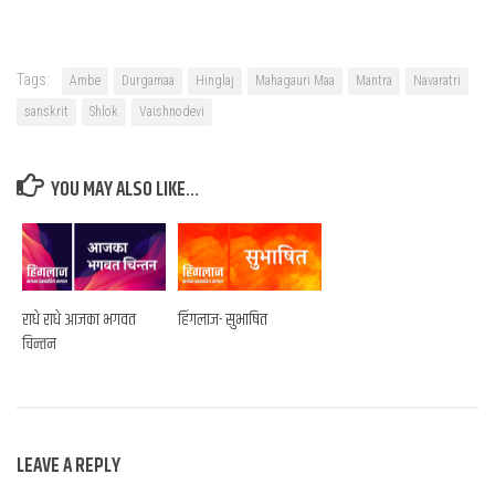
Tags:
Ambe
Durgamaa
Hinglaj
Mahagauri Maa
Mantra
Navaratri
sanskrit
Shlok
Vaishnodevi
YOU MAY ALSO LIKE...
राधे राधे आजका भगवत
हिंगलाज- सुभाषित
चिन्तन
LEAVE A REPLY