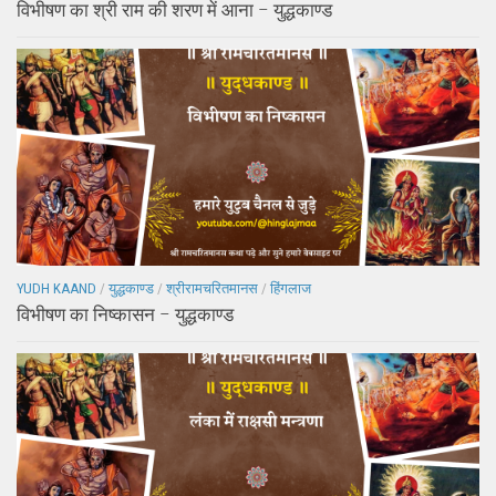
विभीषण का श्री राम की शरण में आना – युद्धकाण्ड
YUDH KAAND
/
युद्धकाण्ड
/
श्रीरामचरितमानस
/
हिंगलाज
विभीषण का निष्कासन – युद्धकाण्ड