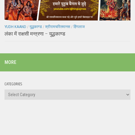
YUDH KAAND
/
युद्धकाण्ड
/
श्रीरामचरितमानस
/
हिंगलाज
लंका में राक्षसी मन्त्रणा – युद्धकाण्ड
MORE
CATEGORIES
Categories