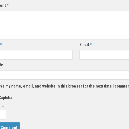
ent
*
*
Email
*
te
ve my name, email, and website in this browser for the next time I commen
Captcha
5 =