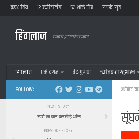
ब्रह्मक्षत्रिय
१२ ज्योतिर्लिंग
५२ शक्ति पीठ
संपर्क सूत्र
हिंगलाज
समस्त ब्रह्मक्षत्रिय समाज
हिंगलाज
धर्म दर्शन
वेद-पुराण
ज्योतिष-वास्तुशास्त्र
ज्योतिष-वास्
FOLLOW:
NEXT STORY
सूंघन
स्पर्श का ज्ञान कराती है अग्नि
PREVIOUS STORY