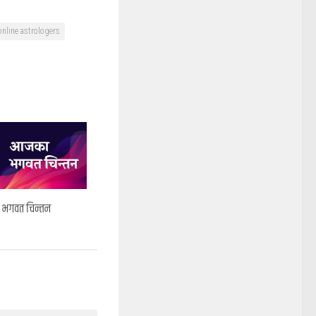
online astrologers
ा भगवत चिन्तन