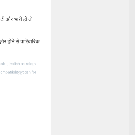
ोटी और भारी हों तो
मज़ोर होने से पारिवारिक
astra, jyotish astrology
compatibility,jyotish for