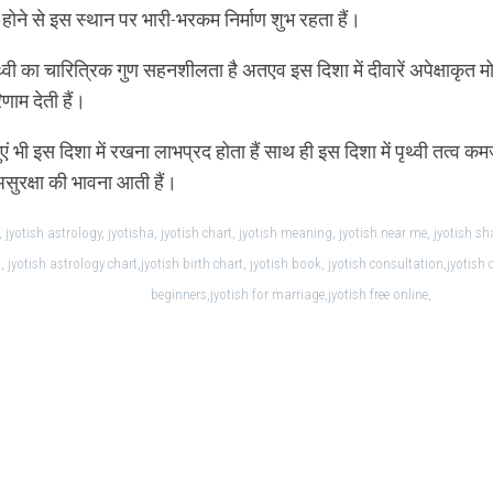
होने से इस स्थान पर भारी-भरकम निर्माण शुभ रहता हैं।
ृथ्वी का चारित्रिक गुण सहनशीलता है अतएव इस दिशा में दीवारें अपेक्षाकृत म
णाम देती हैं।
ुएं भी इस दिशा में रखना लाभप्रद होता हैं साथ ही इस दिशा में पृथ्वी तत्व क
ं असुरक्षा की भावना आती हैं।
 , jyotish astrology, jyotisha, jyotish chart, jyotish meaning, jyotish near me, jyotish sh
, jyotish astrology chart,jyotish birth chart, jyotish book, jyotish consultation,jyotish 
beginners,jyotish for marriage,jyotish free online,