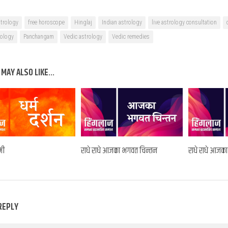
strology
free horoscope
Hinglaj
Indian astrology
live astrology consultation
rology
Panchangam
Vedic astrology
Vedic remedies
MAY ALSO LIKE...
मी
राधे राधे आजका भगवत चिन्तन
राधे राधे आजक
REPLY