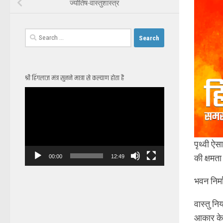
ज्योतिष-वास्तुशास्त्र
Search
for:
श्री हिंगलाज मंत्र सुनने मात्रा से कल्याण होता है
Video
Player
पृथ्वी ऐस
की क्षमत
00:00
12:49
भवन निर्
वास्तु न
आकार के भ