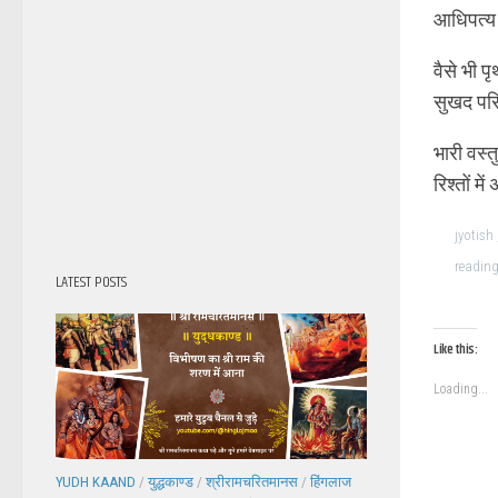
आधिपत्य 
वैसे भी प
सुखद परि
भारी वस्त
रिश्तों मे
jyotish
reading
LATEST POSTS
Like this:
Loading...
YUDH KAAND
/
युद्धकाण्ड
/
श्रीरामचरितमानस
/
हिंगलाज