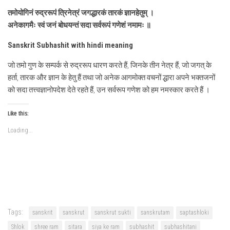
तमोयोगिनं रुद्ररूपं त्रिनेत्रं जगद्धारकं तारकं ज्ञानहेतुम् ।
अनेकागमैः स्वं जनं बोधयन्तं सदा सर्वरूपं गणेशं नमामः ॥
Sanskrit Subhashit with hindi meaning
जो तमो गुण के सम्पर्क से रुद्ररूप धारण करते हैं, जिनके तीन नेत्र हैं, जो जगत् के
हर्ता, तारक और ज्ञान के हेतु हैं तथा जो अनेक आगमोक्त वचनों द्धारा अपने भक्तजनों
को सदा तत्त्वज्ञानोपदेश देते रहते हैं, उन सर्वरूप गणेश को हम नमस्कार करते हैं ।
Like this:
Loading...
Tags:
sanskrit
sanskrut
sanskrut sukti
sanskrutam
saptashloki
Shlok
shree ram
sitara
siya ke ram
subhashit
subhashitani