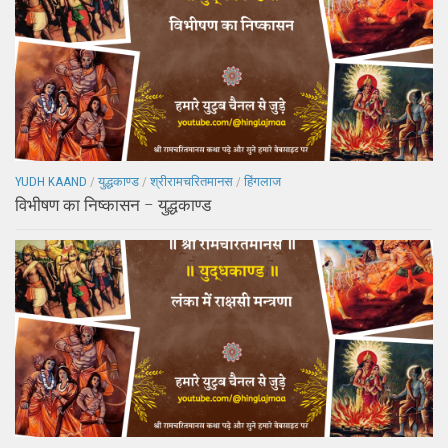
YUDH KAAND
/
युद्धकाण्ड
/
श्रीरामचरितमानस
/
हिंगलाज
विभीषण का निष्कासन – युद्धकाण्ड